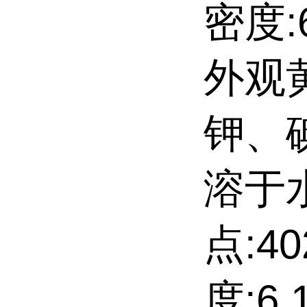
密度:6
外观
钾、
溶于
点:4
度:6.