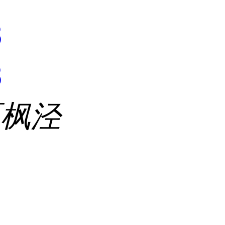
8
8
区枫泾