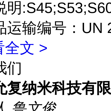
:S45;S53;S60
运输编号：UN 2
全文 >
我们
允复纳米科技有
人
鲁文俊