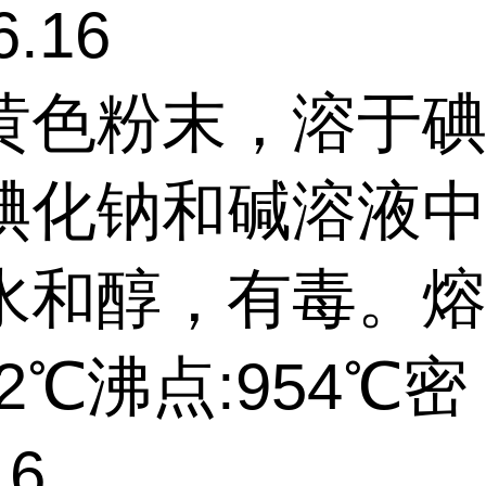
.16
黄色粉末，溶于
碘化钠和碱溶液
水和醇，有毒。
02℃沸点:954℃密
16