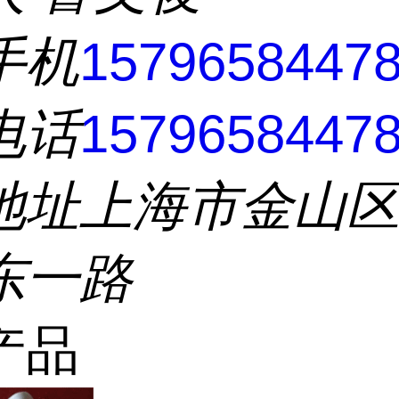
手机
1579658447
电话
1579658447
地址
上海市金山
东一路
产品