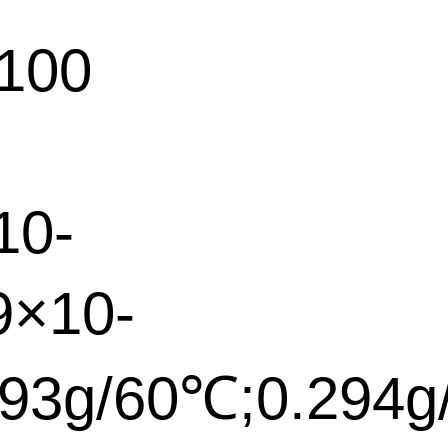
00
10-
9×10-
193g/60℃;0.294g