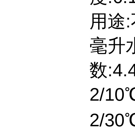
用途:
毫升
数:4.
2/10
2/30