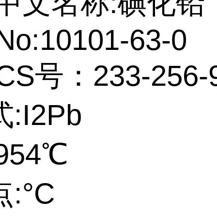
中文名称:碘化铅
No:10101-63-0
CS号：233-256-
:I2Pb
954℃
:°C