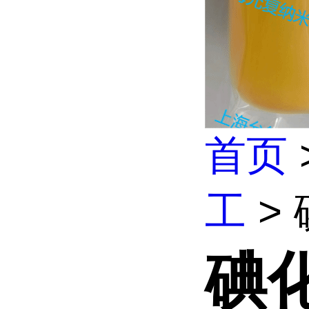
首页
工
>
碘