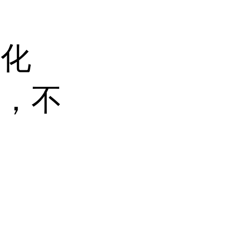
碘化
中，不
熔