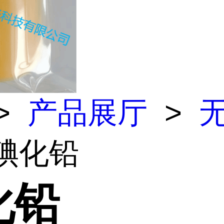
>
产品展厅
>
 碘化铅
化铅