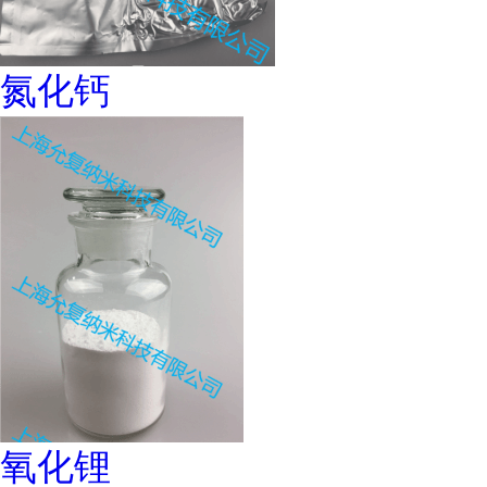
氮化钙
氧化锂