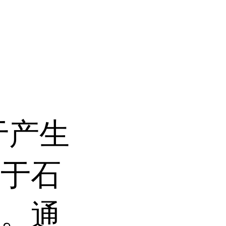
于产生
对于石
源。通