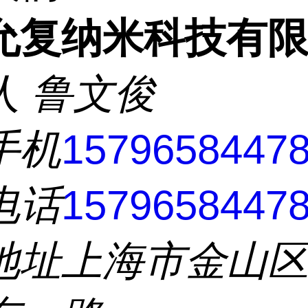
允复纳米科技有
人
鲁文俊
手机
1579658447
电话
1579658447
地址
上海市金山