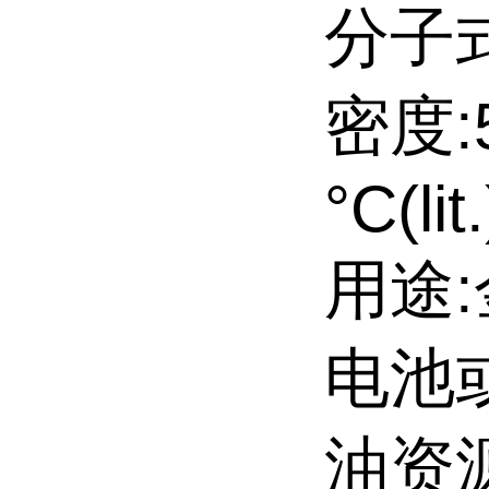
分子式
密度:5
°C(lit.
用途
电池
油资