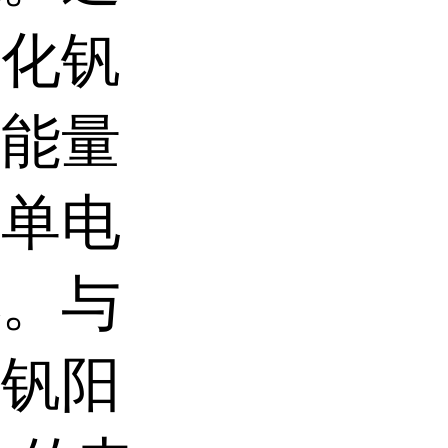
硼化钒
学能量
于单电
池。与
化钒阳