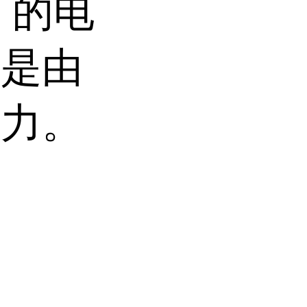
 的电
这是由
能力。