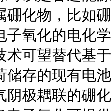
属硼化物，比如
电子氧化的电化
技术可望替代基
荷储存的现有电
气阴极耦联的硼