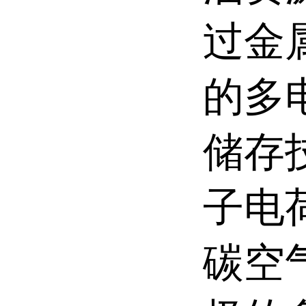
过金
的多
储存
子电
碳空