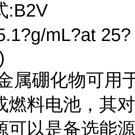
:B2V
.1?g/mL?at 25?
)
:金属硼化物可用
或燃料电池，其
源可以是备选能