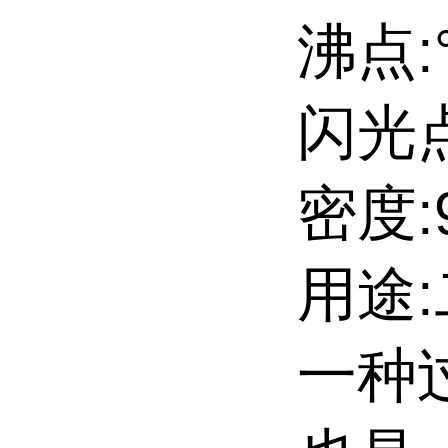
沸点:
闪光点
密度:9
用途
一种