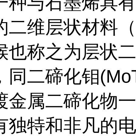
一种与石墨烯具
的二维层状材料
候也称之为层状
同二碲化钼(MoT
渡金属二碲化物
有独特和非凡的