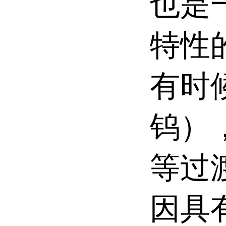
也是
特性
有时
钨），
等过
因具