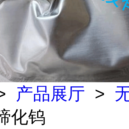
>
产品展厅
>
 碲化钨