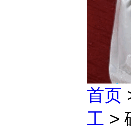
首页
工
>