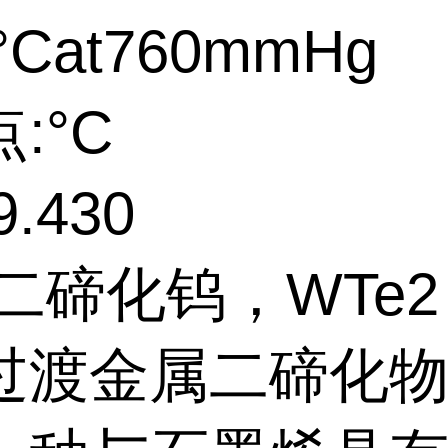
°Cat760mmHg
:°C
.430
:二碲化钨，WTe
过渡金属二碲化