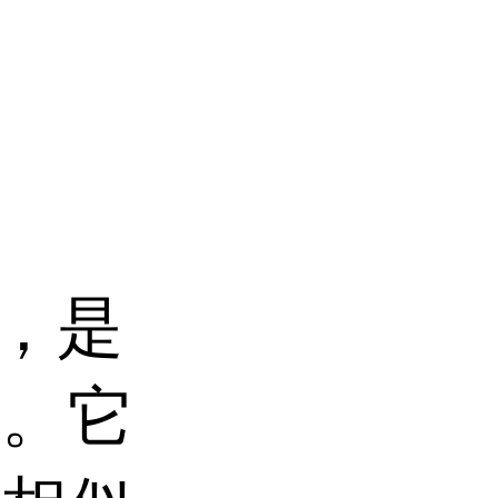
2，是
物。它