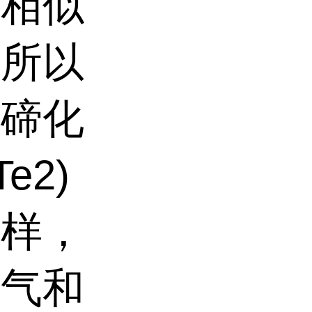
有相似
（所以
二碲化
e2)
一样，
电气和