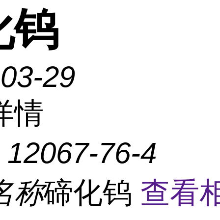
化钨
-03-29
详情
：
12067-76-4
名称
碲化钨
查看