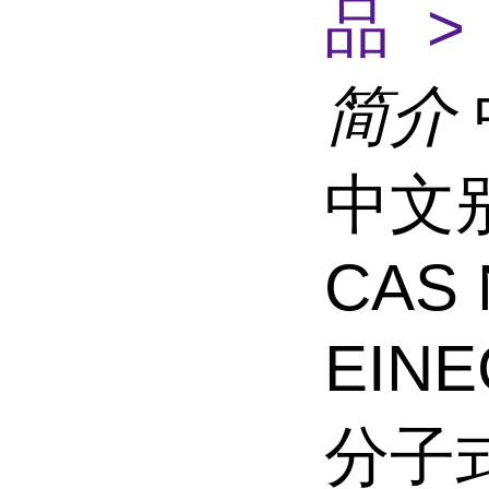
品 >
简介
中文
CAS 
EINE
分子式