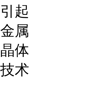
而引起
渡金属
、晶体
种技术