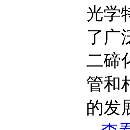
光学
了广
二碲
管和
的发