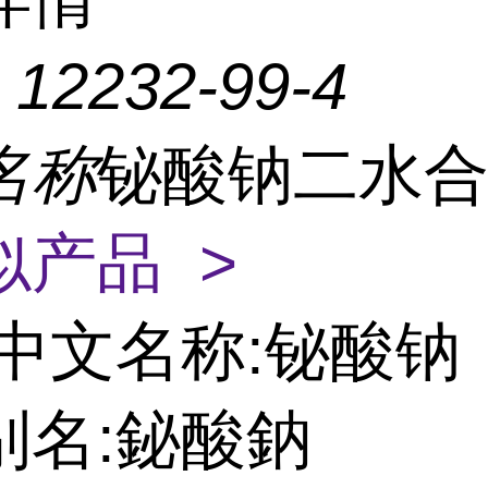
：
12232-99-4
名称
铋酸钠二水
似产品 >
中文名称:铋酸钠
别名:鉍酸鈉