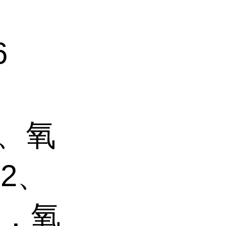
6
剂、氧
2、
锰，氧