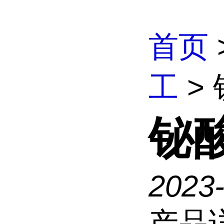
首页
工
>
铋
2023
产品