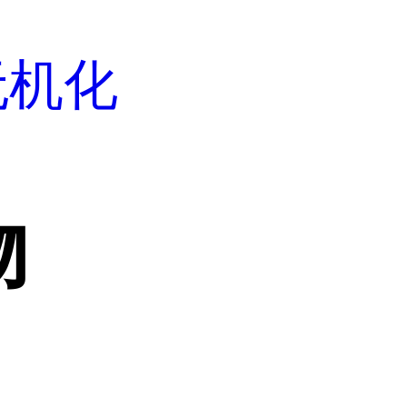
无机化
物