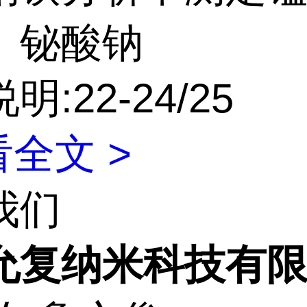
。铋酸钠
明:22-24/25
全文 >
我们
允复纳米科技有