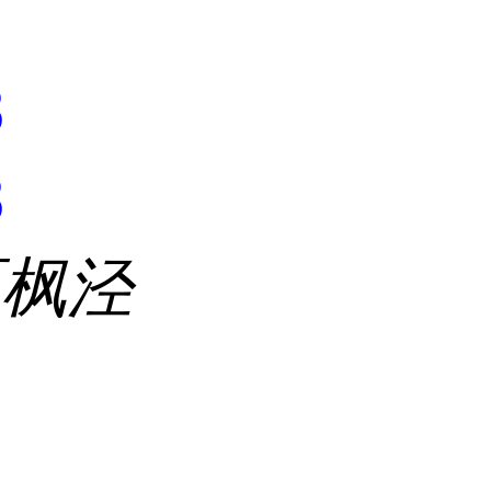
8
8
区枫泾