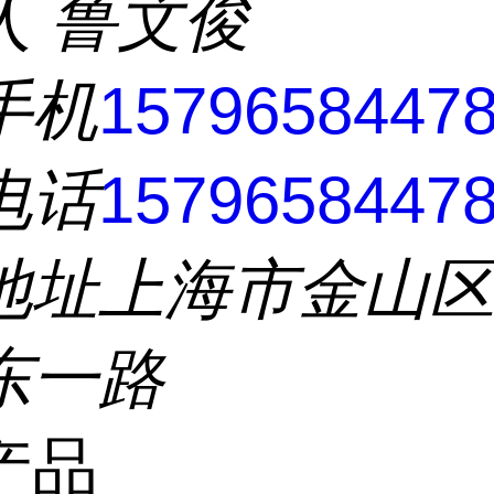
人
鲁文俊
手机
1579658447
电话
1579658447
地址
上海市金山
东一路
产品