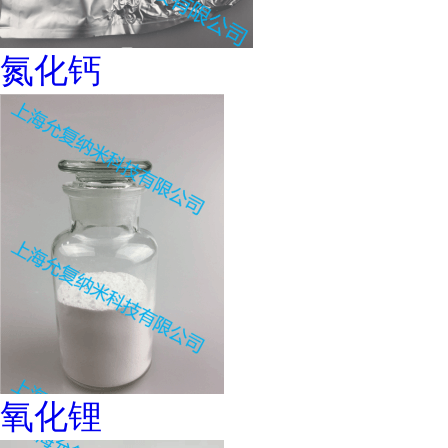
氮化钙
氧化锂